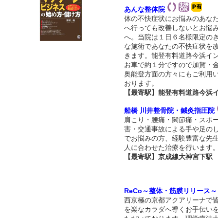
あんな整体院
体の不快症状にお悩みのあな
へ行っても改善しないとお悩
へ。当院は１日６名様限定の
な施術であなたの不快症状を
きます。能登有料道路今浜イ
お車で約１分ですので加賀・
奥能登方面の方々にもご利用
おります。
【最寄駅】能登有料道路今浜
船橋 川井整骨院・鍼灸指圧院
肩こり・腰痛・関節痛・スポ
害・交通事故による手や足の
でお悩みの方、経験豊富な先
人に合わせた治療を行います
【最寄駅】京成線大神宮下駅
ReCo～整体・筋膜リリース～
西京極の京都アクアリーナで
を楽なカラダへ導くお手伝い