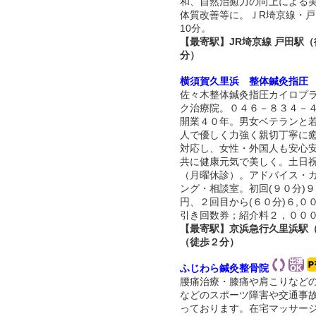
和、自然治癒力の向上による
体質改善等に。ＪR埼京線・戸
10分。
【最寄駅】JR埼京線 戸田駅（
分）
横須賀久里浜 整体鍼灸指圧
佐々木整体鍼灸指圧カイロプ
ク治療院。０４６－８３４－
開業４０年。男女ベテランと
人で優しく力強く親切丁寧に
対応し、女性・外国人も安心
共に健康元気で美しく。土日
（月曜休診）。アドバイス・
ング・相談室。初回(９０分)
円、２回目から(６０分)６,
引き回数券；紹介料２，００
【最寄駅】京浜急行久里浜駅（
（徒歩２分）
ふじわら鍼灸整骨院
腰痛治療・膝痛や肩こりなど
などのスポーツ障害や交通事
っております。在宅マッサー