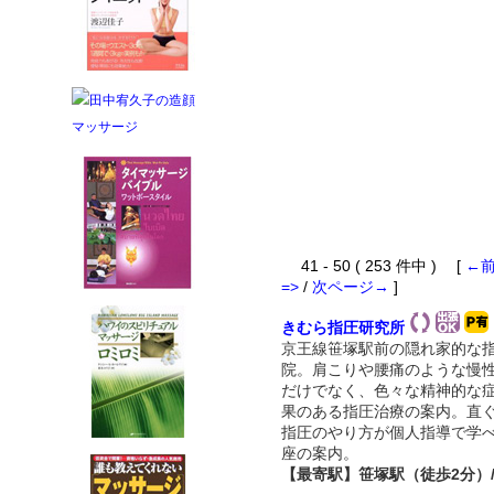
41 - 50 ( 253 件中 ) [
←
=>
/
次ページ→
]
きむら指圧研究所
京王線笹塚駅前の隠れ家的な
院。肩こりや腰痛のような慢
だけでなく、色々な精神的な
果のある指圧治療の案内。直
指圧のやり方が個人指導で学
座の案内。
【最寄駅】笹塚駅（徒歩2分）