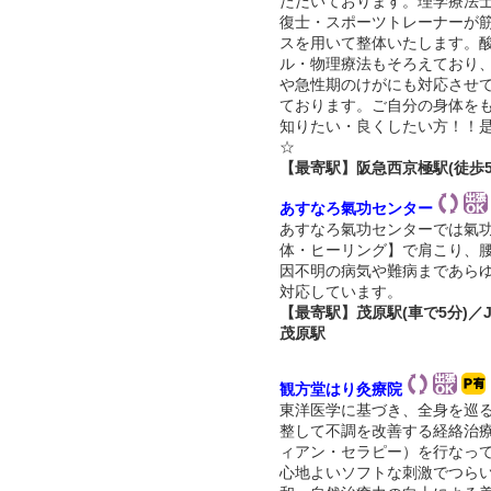
ただいております。理学療法
復士・スポーツトレーナーが
スを用いて整体いたします。
ル・物理療法もそろえており
や急性期のけがにも対応させ
ております。ご自分の身体を
知りたい・良くしたい方！！是
☆
【最寄駅】阪急西京極駅(徒歩5
あすなろ氣功センター
あすなろ氣功センターでは氣
体・ヒーリング】で肩こり、
因不明の病気や難病まであら
対応しています。
【最寄駅】茂原駅(車で5分)／
茂原駅
観方堂はり灸療院
東洋医学に基づき、全身を巡
整して不調を改善する経絡治
ィアン・セラピー）を行なっ
心地よいソフトな刺激でつら