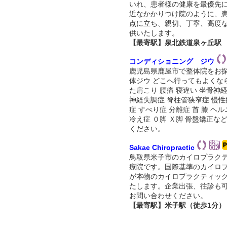
いれ、患者様の健康を最優先
近なかかりつけ院のように、
点に立ち、親切、丁寧、高度
供いたします。
【最寄駅】泉北鉄道泉ヶ丘駅
コンディショニング ジウ
鹿児島県鹿屋市で整体院をお
体ジウ どこへ行ってもよくな
た肩こり 腰痛 寝違い 坐骨神経
神経失調症 脊柱管狭窄症 慢性
症 すべり症 分離症 首 膝 ヘル
冷え症 ０脚 Ｘ脚 骨盤矯正な
ください。
Sakae Chiropractic
鳥取県米子市のカイロプラク
療院です。国際基準のカイロ
が本物のカイロプラクティッ
たします。企業出張、往診も
お問い合わせください。
【最寄駅】米子駅（徒歩1分）