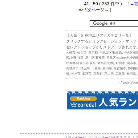
41 - 50 ( 253 件中 ) [
←
=>
/
次ページ→
]
【人気（所在地エリア）カテゴリ一覧】
クリックするとリラクゼーション・マッサ
セレクトショップがリストアップされます
札幌市
,
仙台市
,
東京都
,
千代田区/秋葉原
,
中央区/銀
区/上野,浅草
,
品川区/五反田
,
目黒区/自由が丘,中目
杉並区/阿佐ヶ谷,荻窪
,
豊島区/池袋
,
町田市
,
調布市
,
相模原市
,
埼玉県
,
千葉県
,
新潟県
,
名古屋市
,
静岡県
橋
,
神戸市
,
姫路市
,
京都府
,
岡山県
,
広島県
,
福岡県
,
-
Yomi-Sear
リラクゼーションマッサージ検索
ＴＯＰ ｜