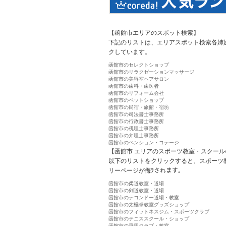
【函館市エリアのスポット検索】
下記のリストは、エリアスポット検索各姉
クしています。
函館市のセレクトショップ
函館市のリラクゼーションマッサージ
函館市の美容室ヘアサロン
函館市の歯科・歯医者
函館市のリフォーム会社
函館市のペットショップ
函館市の民宿・旅館・宿坊
函館市の司法書士事務所
函館市の行政書士事務所
函館市の税理士事務所
函館市の弁理士事務所
函館市のペンション・コテージ
【函館市 エリアのスポーツ教室・スクール
以下のリストをクリックすると、スポーツ
リーページが侮ｦされます。
函館市の柔道教室・道場
函館市の剣道教室・道場
函館市のテコンドー道場・教室
函館市の太極拳教室グッズショップ
函館市のフィットネスジム・スポーツクラブ
函館市のテニススクール・ショップ
函館市の乗馬クラブ・教室