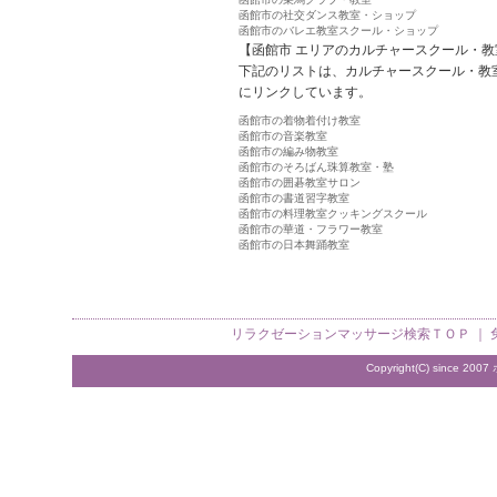
函館市の社交ダンス教室・ショップ
函館市のバレエ教室スクール・ショップ
【函館市 エリアのカルチャースクール・教
下記のリストは、カルチャースクール・教
にリンクしています。
函館市の着物着付け教室
函館市の音楽教室
函館市の編み物教室
函館市のそろばん珠算教室・塾
函館市の囲碁教室サロン
函館市の書道習字教室
函館市の料理教室クッキングスクール
函館市の華道・フラワー教室
函館市の日本舞踊教室
リラクゼーションマッサージ検索
ＴＯＰ ｜
Copyright(C) since 2007