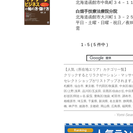
北海道函館市中島町３４－１
白畑手技療法療院分院
北海道函館市大川町１３－２
平日・土曜・日曜・祝日／夜8
需
1 - 5 ( 5 件中 )
【人気（所在地エリア）カテゴリ一覧】
クリックするとリラクゼーション・マッサ
セレクトショップがリストアップされます
札幌市
,
仙台市
,
東京都
,
千代田区/秋葉原
,
中央区/銀
区/上野,浅草
,
品川区/五反田
,
目黒区/自由が丘,中目
杉並区/阿佐ヶ谷,荻窪
,
豊島区/池袋
,
町田市
,
調布市
,
相模原市
,
埼玉県
,
千葉県
,
新潟県
,
名古屋市
,
静岡県
橋
,
神戸市
,
姫路市
,
京都府
,
岡山県
,
広島県
,
福岡県
,
-
Yomi-Sear