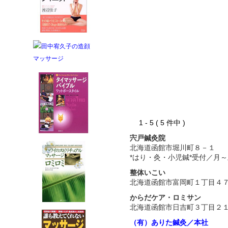
1 - 5 ( 5 件中 )
宍戸鍼灸院
北海道函館市堀川町８－１
*はり・灸・小児鍼*受付／月～
整体いこい
北海道函館市富岡町１丁目４
からだケア・ロミサン
北海道函館市日吉町３丁目２
（有）ありた鍼灸／本社