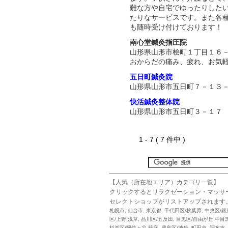
難な方や自宅でゆったりした
たりなサービスです。また各
も随時受け付けております！
南心堂鍼灸指圧院
山形県山形市桧町１丁目１６
おからだの痛み、疲れ、お気
五日町鍼灸院
山形県山形市五日町７－１３
快活鍼灸整体院
山形県山形市五日町３－１７
1 - 7 ( 7 件中 )
【人気（所在地エリア）カテゴリ一覧】
クリックするとリラクゼーション・マッサ
セレクトショップがリストアップされます
札幌市
,
仙台市
,
東京都
,
千代田区/秋葉原
,
中央区/銀
区/上野,浅草
,
品川区/五反田
,
目黒区/自由が丘,中目
杉並区/阿佐ヶ谷,荻窪
,
豊島区/池袋
,
町田市
,
調布市
,