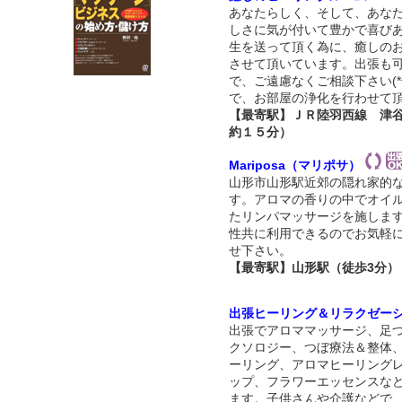
あなたらしく、そして、あな
しさに気が付いて豊かで喜び
生を送って頂く為に、癒しの
させて頂いています。出張も
で、ご遠慮なくご相談下さい(*^
で、お部屋の浄化を行わせて
【最寄駅】ＪＲ陸羽西線 津
約１５分）
Mariposa（マリポサ）
山形市山形駅近郊の隠れ家的
す。アロマの香りの中でオイ
たリンパマッサージを施しま
性共に利用できるのでお気軽
せ下さい。
【最寄駅】山形駅（徒歩3分）
出張ヒーリング＆リラクゼー
出張でアロママッサージ、足
クソロジー、つぼ療法＆整体
ーリング、アロマヒーリング
ップ、フラワーエッセンスな
ます。子供さんや介護などで