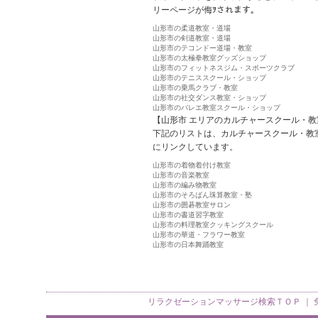
リーページが侮ｦされます。
山形市の柔道教室・道場
山形市の剣道教室・道場
山形市のテコンドー道場・教室
山形市の太極拳教室グッズショップ
山形市のフィットネスジム・スポーツクラブ
山形市のテニススクール・ショップ
山形市の乗馬クラブ・教室
山形市の社交ダンス教室・ショップ
山形市のバレエ教室スクール・ショップ
【山形市 エリアのカルチャースクール・教
下記のリストは、カルチャースクール・教
にリンクしています。
山形市の着物着付け教室
山形市の音楽教室
山形市の編み物教室
山形市のそろばん珠算教室・塾
山形市の囲碁教室サロン
山形市の書道習字教室
山形市の料理教室クッキングスクール
山形市の華道・フラワー教室
山形市の日本舞踊教室
リラクゼーションマッサージ検索
ＴＯＰ ｜