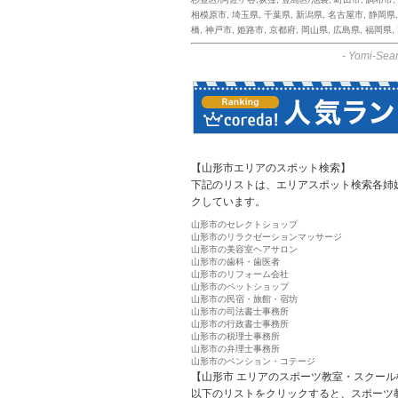
相模原市
,
埼玉県
,
千葉県
,
新潟県
,
名古屋市
,
静岡県
橋
,
神戸市
,
姫路市
,
京都府
,
岡山県
,
広島県
,
福岡県
,
-
Yomi-Sear
【山形市エリアのスポット検索】
下記のリストは、エリアスポット検索各姉
クしています。
山形市のセレクトショップ
山形市のリラクゼーションマッサージ
山形市の美容室ヘアサロン
山形市の歯科・歯医者
山形市のリフォーム会社
山形市のペットショップ
山形市の民宿・旅館・宿坊
山形市の司法書士事務所
山形市の行政書士事務所
山形市の税理士事務所
山形市の弁理士事務所
山形市のペンション・コテージ
【山形市 エリアのスポーツ教室・スクール
以下のリストをクリックすると、スポーツ