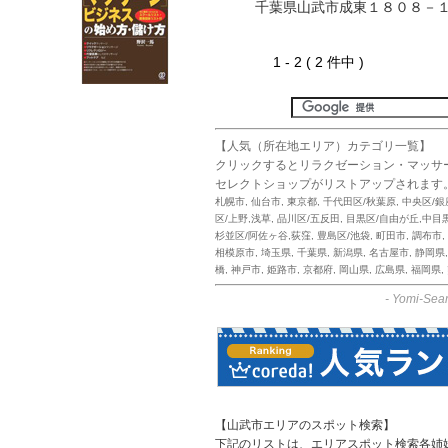
千葉県山武市成東１８０８－
1 - 2 ( 2 件中 )
【人気（所在地エリア）カテゴリ一覧】
クリックするとリラクゼーション・マッサ
セレクトショップがリストアップされます
札幌市
,
仙台市
,
東京都
,
千代田区/秋葉原
,
中央区/銀
区/上野,浅草
,
品川区/五反田
,
目黒区/自由が丘,中目
杉並区/阿佐ヶ谷,荻窪
,
豊島区/池袋
,
町田市
,
調布市
,
相模原市
,
埼玉県
,
千葉県
,
新潟県
,
名古屋市
,
静岡県
橋
,
神戸市
,
姫路市
,
京都府
,
岡山県
,
広島県
,
福岡県
,
-
Yomi-Sear
【山武市エリアのスポット検索】
下記のリストは、エリアスポット検索各姉