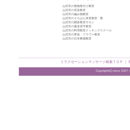
山武市の着物着付け教室
山武市の音楽教室
山武市の編み物教室
山武市のそろばん珠算教室・塾
山武市の囲碁教室サロン
山武市の書道習字教室
山武市の料理教室クッキングスクール
山武市の華道・フラワー教室
山武市の日本舞踊教室
リラクゼーションマッサージ検索
ＴＯＰ ｜
Copyright(C) since 2007