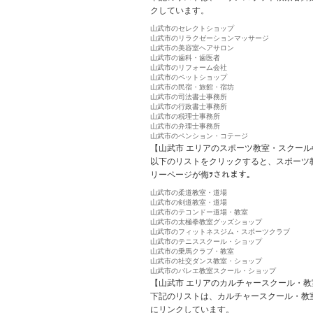
クしています。
山武市のセレクトショップ
山武市のリラクゼーションマッサージ
山武市の美容室ヘアサロン
山武市の歯科・歯医者
山武市のリフォーム会社
山武市のペットショップ
山武市の民宿・旅館・宿坊
山武市の司法書士事務所
山武市の行政書士事務所
山武市の税理士事務所
山武市の弁理士事務所
山武市のペンション・コテージ
【山武市 エリアのスポーツ教室・スクール
以下のリストをクリックすると、スポーツ
リーページが侮ｦされます。
山武市の柔道教室・道場
山武市の剣道教室・道場
山武市のテコンドー道場・教室
山武市の太極拳教室グッズショップ
山武市のフィットネスジム・スポーツクラブ
山武市のテニススクール・ショップ
山武市の乗馬クラブ・教室
山武市の社交ダンス教室・ショップ
山武市のバレエ教室スクール・ショップ
【山武市 エリアのカルチャースクール・教
下記のリストは、カルチャースクール・教
にリンクしています。