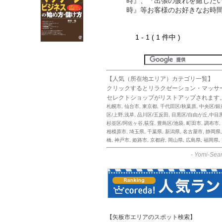
時』、『出張の疲れを癒した
時』等お客様のお好きなお時
1 - 1 ( 1 件中 )
【人気（所在地エリア）カテゴリ一覧】
クリックするとリラクゼーション・マッサ
セレクトショップがリストアップされます
札幌市
,
仙台市
,
東京都
,
千代田区/秋葉原
,
中央区/銀
区/上野,浅草
,
品川区/五反田
,
目黒区/自由が丘,中目
杉並区/阿佐ヶ谷,荻窪
,
豊島区/池袋
,
町田市
,
調布市
,
相模原市
,
埼玉県
,
千葉県
,
新潟県
,
名古屋市
,
静岡県
橋
,
神戸市
,
姫路市
,
京都府
,
岡山県
,
広島県
,
福岡県
,
-
Yomi-Sear
【矢板市エリアのスポット検索】