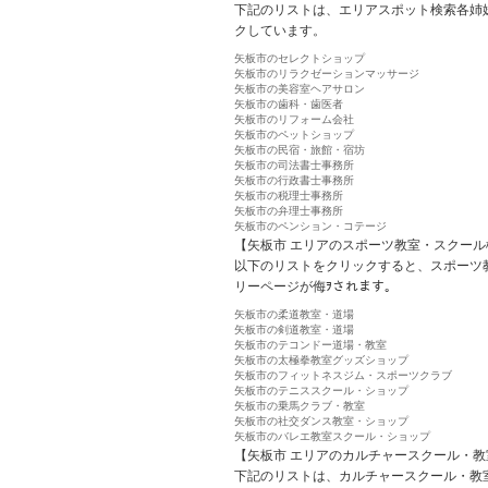
下記のリストは、エリアスポット検索各姉
クしています。
矢板市のセレクトショップ
矢板市のリラクゼーションマッサージ
矢板市の美容室ヘアサロン
矢板市の歯科・歯医者
矢板市のリフォーム会社
矢板市のペットショップ
矢板市の民宿・旅館・宿坊
矢板市の司法書士事務所
矢板市の行政書士事務所
矢板市の税理士事務所
矢板市の弁理士事務所
矢板市のペンション・コテージ
【矢板市 エリアのスポーツ教室・スクール
以下のリストをクリックすると、スポーツ
リーページが侮ｦされます。
矢板市の柔道教室・道場
矢板市の剣道教室・道場
矢板市のテコンドー道場・教室
矢板市の太極拳教室グッズショップ
矢板市のフィットネスジム・スポーツクラブ
矢板市のテニススクール・ショップ
矢板市の乗馬クラブ・教室
矢板市の社交ダンス教室・ショップ
矢板市のバレエ教室スクール・ショップ
【矢板市 エリアのカルチャースクール・教
下記のリストは、カルチャースクール・教