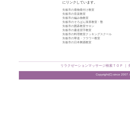
にリンクしています。
矢板市の着物着付け教室
矢板市の音楽教室
矢板市の編み物教室
矢板市のそろばん珠算教室・塾
矢板市の囲碁教室サロン
矢板市の書道習字教室
矢板市の料理教室クッキングスクール
矢板市の華道・フラワー教室
矢板市の日本舞踊教室
リラクゼーションマッサージ検索
ＴＯＰ ｜
Copyright(C) since 2007