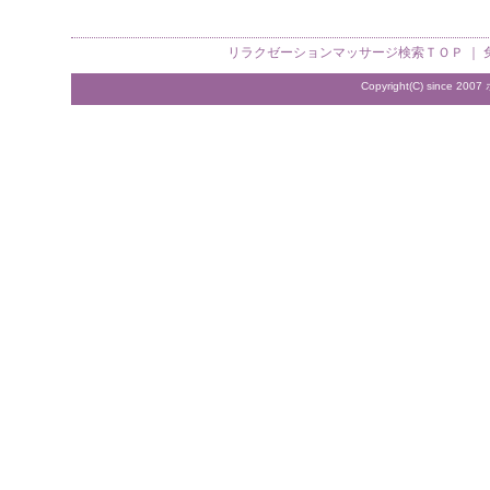
リラクゼーションマッサージ検索
ＴＯＰ ｜
Copyright(C) since 2007