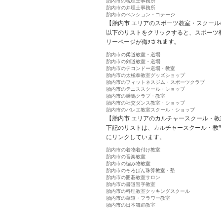
胎内市の税理士事務所
胎内市の弁理士事務所
胎内市のペンション・コテージ
【胎内市 エリアのスポーツ教室・スクール
以下のリストをクリックすると、スポーツ
リーページが侮ｦされます。
胎内市の柔道教室・道場
胎内市の剣道教室・道場
胎内市のテコンドー道場・教室
胎内市の太極拳教室グッズショップ
胎内市のフィットネスジム・スポーツクラブ
胎内市のテニススクール・ショップ
胎内市の乗馬クラブ・教室
胎内市の社交ダンス教室・ショップ
胎内市のバレエ教室スクール・ショップ
【胎内市 エリアのカルチャースクール・教
下記のリストは、カルチャースクール・教
にリンクしています。
胎内市の着物着付け教室
胎内市の音楽教室
胎内市の編み物教室
胎内市のそろばん珠算教室・塾
胎内市の囲碁教室サロン
胎内市の書道習字教室
胎内市の料理教室クッキングスクール
胎内市の華道・フラワー教室
胎内市の日本舞踊教室