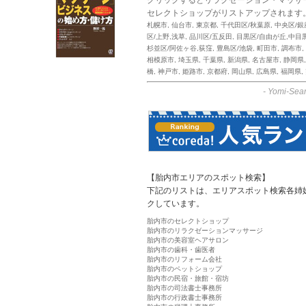
セレクトショップがリストアップされます
札幌市
,
仙台市
,
東京都
,
千代田区/秋葉原
,
中央区/銀
区/上野,浅草
,
品川区/五反田
,
目黒区/自由が丘,中目
杉並区/阿佐ヶ谷,荻窪
,
豊島区/池袋
,
町田市
,
調布市
,
相模原市
,
埼玉県
,
千葉県
,
新潟県
,
名古屋市
,
静岡県
橋
,
神戸市
,
姫路市
,
京都府
,
岡山県
,
広島県
,
福岡県
,
-
Yomi-Sear
【胎内市エリアのスポット検索】
下記のリストは、エリアスポット検索各姉
クしています。
胎内市のセレクトショップ
胎内市のリラクゼーションマッサージ
胎内市の美容室ヘアサロン
胎内市の歯科・歯医者
胎内市のリフォーム会社
胎内市のペットショップ
胎内市の民宿・旅館・宿坊
胎内市の司法書士事務所
胎内市の行政書士事務所