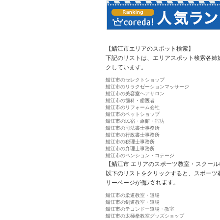
【鯖江市エリアのスポット検索】
下記のリストは、エリアスポット検索各姉
クしています。
鯖江市のセレクトショップ
鯖江市のリラクゼーションマッサージ
鯖江市の美容室ヘアサロン
鯖江市の歯科・歯医者
鯖江市のリフォーム会社
鯖江市のペットショップ
鯖江市の民宿・旅館・宿坊
鯖江市の司法書士事務所
鯖江市の行政書士事務所
鯖江市の税理士事務所
鯖江市の弁理士事務所
鯖江市のペンション・コテージ
【鯖江市 エリアのスポーツ教室・スクール
以下のリストをクリックすると、スポーツ
リーページが侮ｦされます。
鯖江市の柔道教室・道場
鯖江市の剣道教室・道場
鯖江市のテコンドー道場・教室
鯖江市の太極拳教室グッズショップ