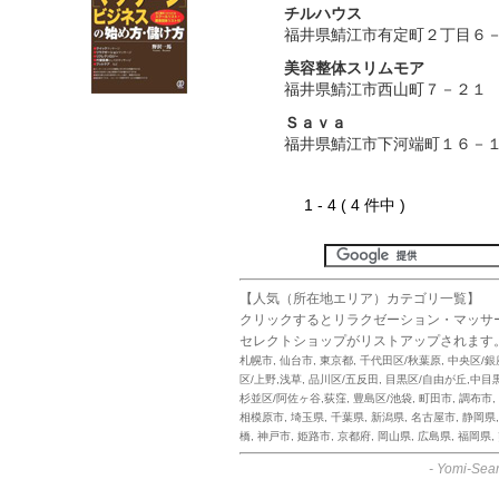
チルハウス
福井県鯖江市有定町２丁目６
美容整体スリムモア
福井県鯖江市西山町７－２１
Ｓａｖａ
福井県鯖江市下河端町１６－
1 - 4 ( 4 件中 )
【人気（所在地エリア）カテゴリ一覧】
クリックするとリラクゼーション・マッサ
セレクトショップがリストアップされます
札幌市
,
仙台市
,
東京都
,
千代田区/秋葉原
,
中央区/銀
区/上野,浅草
,
品川区/五反田
,
目黒区/自由が丘,中目
杉並区/阿佐ヶ谷,荻窪
,
豊島区/池袋
,
町田市
,
調布市
,
相模原市
,
埼玉県
,
千葉県
,
新潟県
,
名古屋市
,
静岡県
橋
,
神戸市
,
姫路市
,
京都府
,
岡山県
,
広島県
,
福岡県
,
-
Yomi-Sear