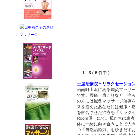
1 - 6 ( 6 件中 )
土屋治療院＊リラクセーショ
函南町上沢にある鍼灸マッサ
です。腰痛・肩こりなど、痛
の方には鍼灸マッサージ治療
スを抱えたあなたには健康・
を融合させた治療を「リラク
Room優」にて。私たちは患
体に一緒に向き合うことで人
つ「自然治癒力」をひきだす