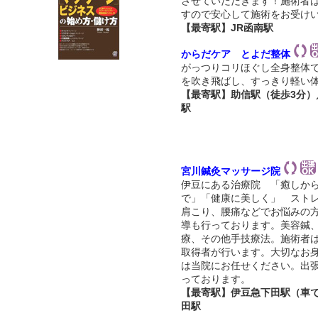
させていただきます！施術者
すので安心して施術をお受け
【最寄駅】JR函南駅
からだケア とよだ整体
がっつりコリほぐし全身整体
を吹き飛ばし、すっきり軽い
【最寄駅】助信駅（徒歩3分）
駅
宮川鍼灸マッサージ院
伊豆にある治療院 「癒しか
で」「健康に美しく」 スト
肩こり、腰痛などでお悩みの
導も行っております。美容鍼
療、その他手技療法。施術者
取得者が行います。大切なお
は当院にお任せください。出
っております。
【最寄駅】伊豆急下田駅（車
田駅