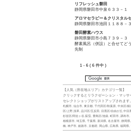
リフレッシュ磐田
静岡県磐田市中泉６３３－１
アロマセラピー＆クリスタル
静岡県磐田市池田１１８８－
磐田酵素ハウス
静岡県磐田市小島７３９－３
酵素風呂（併設）と合せてど
先制
1 - 6 ( 6 件中 )
【人気（所在地エリア）カテゴリ一覧】
クリックするとリラクゼーション・マッサ
セレクトショップがリストアップされます
札幌市
,
仙台市
,
東京都
,
千代田区/秋葉原
,
中央区/銀
区/上野,浅草
,
品川区/五反田
,
目黒区/自由が丘,中目
杉並区/阿佐ヶ谷,荻窪
,
豊島区/池袋
,
町田市
,
調布市
,
相模原市
,
埼玉県
,
千葉県
,
新潟県
,
名古屋市
,
静岡県
橋
,
神戸市
,
姫路市
,
京都府
,
岡山県
,
広島県
,
福岡県
,