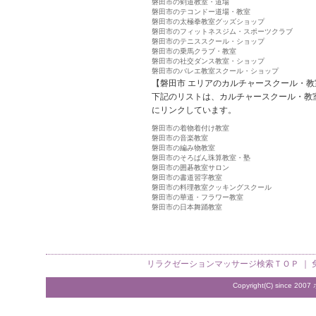
磐田市の剣道教室・道場
磐田市のテコンドー道場・教室
磐田市の太極拳教室グッズショップ
磐田市のフィットネスジム・スポーツクラブ
磐田市のテニススクール・ショップ
磐田市の乗馬クラブ・教室
磐田市の社交ダンス教室・ショップ
磐田市のバレエ教室スクール・ショップ
【磐田市 エリアのカルチャースクール・教
下記のリストは、カルチャースクール・教
にリンクしています。
磐田市の着物着付け教室
磐田市の音楽教室
磐田市の編み物教室
磐田市のそろばん珠算教室・塾
磐田市の囲碁教室サロン
磐田市の書道習字教室
磐田市の料理教室クッキングスクール
磐田市の華道・フラワー教室
磐田市の日本舞踊教室
リラクゼーションマッサージ検索
ＴＯＰ ｜
Copyright(C) since 2007