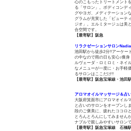
心のこもったトリートメント
る「サロン」。ボディコンデ
グやヨガ、メディテーション
グラムが充実した「ビューテ
ジオ」。エルミタージュは美
合空間です。
【最寄駅】阪急
リラクゼーションサロンNadia
池田駅から徒歩2分!!アーケー
の中なので雨の日も安心♪痩身
ルヴェーダ・ロミロミ・ネイ
なメニューが一度に・お手軽
るサロンはここだけ!!
【最寄駅】阪急宝塚線・池田
アロマオイルマッサージ＆占
大阪府箕面市にアロマオイル
と占いのサロンをオープンし
段のご褒美に、疲れたココロ
とろんとろんにしてみません
ナブルで親しみやすいサロン
【最寄駅】阪急宝塚線 石橋