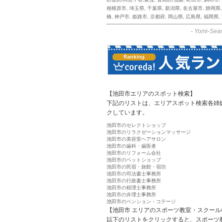
相模原市
,
埼玉県
,
千葉県
,
新潟県
,
名古屋市
,
静岡県
橋
,
神戸市
,
姫路市
,
京都府
,
岡山県
,
広島県
,
福岡県
,
-
Yomi-Sear
【池田市エリアのスポット検索】
下記のリストは、エリアスポット検索各姉
クしています。
池田市のセレクトショップ
池田市のリラクゼーションマッサージ
池田市の美容室ヘアサロン
池田市の歯科・歯医者
池田市のリフォーム会社
池田市のペットショップ
池田市の民宿・旅館・宿坊
池田市の司法書士事務所
池田市の行政書士事務所
池田市の税理士事務所
池田市の弁理士事務所
池田市のペンション・コテージ
【池田市 エリアのスポーツ教室・スクール
以下のリストをクリックすると、スポーツ