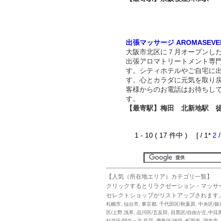
出張マッサージ AROMASEVE
大阪市北区に７月オープンし
出張アロマトリートメント専
す。シティホテルやご自宅に
す。心とカラダに元気を取り
客様からのお電話はお待ちし
す。
【最寄駅】梅田 北新地駅 
1 - 10 ( 17 件中 ) [ / 1*
2
【人気（所在地エリア）カテゴリ一覧】
クリックするとリラクゼーション・マッサ
セレクトショップがリストアップされます
札幌市
,
仙台市
,
東京都
,
千代田区/秋葉原
,
中央区/銀
区/上野,浅草
,
品川区/五反田
,
目黒区/自由が丘,中目
杉並区/阿佐ヶ谷,荻窪
,
豊島区/池袋
,
町田市
,
調布市
,