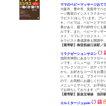
ママのベビーマッサージおて
大阪市、豊中市、箕面市でベ
ージ教室のインストラクター(
ラピスト)をしています。プレ
Ｋ。ベビマは、ベビーとママ
果があり、親子の絆作りにも
ルです。また、ベビーマッサ
スト、リフレクソロジスト、
セラピスト養成講座も開講中
【最寄駅】御堂筋線江坂駅／
リラクゼーションサロン
池田市神田にあるリラクゼー
ンです。メニューは、アロマ
リフレクソロジー・ボディケ
から、お好きなコースをお選
い。ＲＩＲＥは、プライベー
ので、お気軽にお越しくださ
メニューとサービス、お手頃
でお待ちしております（*^_^*
【最寄駅】阪急宝塚線 池田
エルミタージュyuki