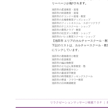
リーページが侮ｦされます。
池田市の柔道教室・道場
池田市の剣道教室・道場
池田市のテコンドー道場・教室
池田市の太極拳教室グッズショップ
池田市のフィットネスジム・スポーツクラブ
池田市のテニススクール・ショップ
池田市の乗馬クラブ・教室
池田市の社交ダンス教室・ショップ
池田市のバレエ教室スクール・ショップ
【池田市 エリアのカルチャースクール・教
下記のリストは、カルチャースクール・教
にリンクしています。
池田市の着物着付け教室
池田市の音楽教室
池田市の編み物教室
池田市のそろばん珠算教室・塾
池田市の囲碁教室サロン
池田市の書道習字教室
池田市の料理教室クッキングスクール
池田市の華道・フラワー教室
池田市の日本舞踊教室
リラクゼーションマッサージ検索
ＴＯＰ ｜