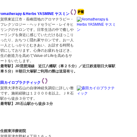
romatherapy＆Herbs YASMINE ヤスミン
滋賀県東近江市・長峰団地のアロマテラピー・
リフレクソロジー・ヘッドセラピー・レイキヒ
ーリングのサロンです。日常生活の中で癒しや
ヒーリングを身近に感じていただけるほっこり
ゆったり、おちつく隠れ家サロンです。お一人
お一人としっかりとむきあい、お話する時間も
大切にしております。心身のお疲れをほどき、
生の創造力を高めてValue of Lifeを高めるサ
ポートをいたします。
【最寄駅】JR琵琶湖線 近江八幡駅（車２５分）／近江鉄道朝日大塚駅
（車５分）※朝日大塚駅ご利用の際は送迎有り。
森田カイロプラクティック
滋賀県大津市石山の自律神経失調症に詳しい整
体です。施術経験は１２０００名以上。ＪＲ石
山駅から徒歩３分です。
【最寄駅】JR石山駅から徒歩３分
妙生館東洋療術院
滋賀県草津市野村４丁目１６－５