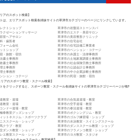
リアのスポット検索】
トは、エリアスポット検索各姉妹サイトの草津市カテゴリーのページにリンクしています。
レクトショップ
草津市の岩盤浴ストーンスパ
ラクゼーションマッサージ
草津市のエステ・美容サロン
容室ヘアサロン
草津市の美容整形クリニック
科・歯医者
草津市の住宅会社
フォーム会社
草津市の住宅設備工事業者
ットショップ
草津市のペンション・コテージ
宿・旅館・宿坊
草津市の弁護士・法律事務所
法書士事務所
草津市の土地家屋調査士事務所
政書士事務所
草津市の社会保険労務士事務所
理士事務所
草津市の公認会計士事務所
理士事務所
草津市の中小企業診断士事務所
ンション・コテージ
草津市の民宿・旅館・宿坊
エリアのスポーツ教室・スクール検索】
トをクリックすると、スポーツ教室・スクール各姉妹サイトの草津市カテゴリーページが侮ｦ
道教室・道場
草津市の合気道道場・教室
道教室・道場
草津市の空手道場・教室
コンドー道場・教室
草津市の拳法道場・教室
極拳教室グッズショップ
草津市のボクシングジム・教室
ィットネスジム・スポーツクラブ
草津市のゴルフ練習場・ショップ
ニススクール・ショップ
草津市の水泳教室・スイミングスクール
馬クラブ・教室
草津市のダンススクール教室・ショップ
交ダンス教室・ショップ
草津市のフラメンコ教室・ショップ
レエ教室スクール・ショップ
草津市のヨガ教室・スタジオ
エリアのカルチャースクール・教室検索】