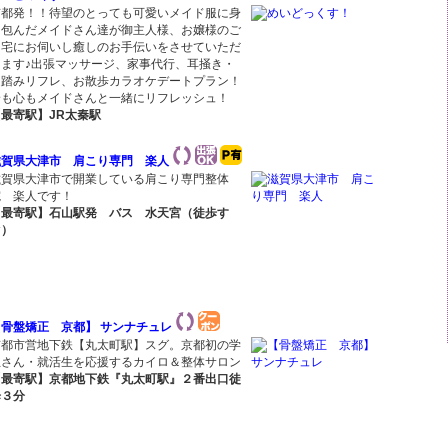
京都発！！待望のとっても可愛いメイド服に身
を包んだメイドさん達が御主人様、お嬢様のご
自宅にお伺いし癒しのお手伝いをさせていただ
きます♪出張マッサージ、家事代行、耳掻き・
足踏みリフレ、お散歩カラオケデートプラン！
身も心もメイドさんと一緒にリフレッシュ！
【最寄駅】JR太秦駅
滋賀県大津市 肩こり専門 楽人
滋賀県大津市で開業している肩こり専門整体
院 楽人です！
【最寄駅】石山駅発 バス 水天宮（徒歩す
ぐ）
【骨盤矯正 京都】 サンナチュレ
京都市営地下鉄【丸太町駅】スグ。京都初の学
生さん・就活生を応援するカイロ＆整体サロン
【最寄駅】京都地下鉄『丸太町駅』２番出口徒
歩３分