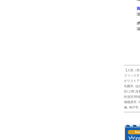
1
【人気（所
クリックす
がリストア
札幌市
,
仙
区/上野,浅
杉並区/阿
相模原市
,
橋
,
神戸市