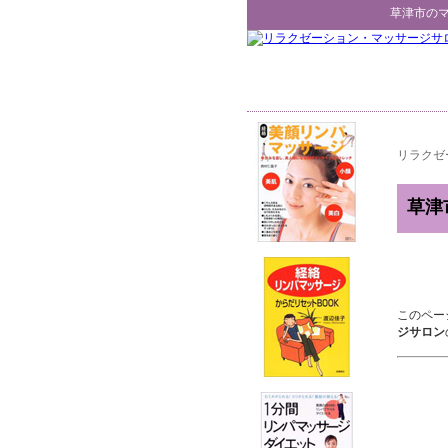
草津市
の
リラクゼ
草津
このペー
ジサロン