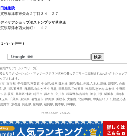
吉田施術院
滋賀県草津市東矢倉２丁目３４－２７
ボディケアショップボストンプラザ草津店
滋賀県草津市西大路町１－２７
 - 9 ( 9 件中 )
在地エリア）カテゴリ一覧】
るとリラクゼーション・マッサージサロン検索の各カテゴリーに登録されたセレクトショップ
ップされます。
台市
,
東京都
,
千代田区/秋葉原
,
中央区/銀座,日本橋
,
港区/青山,赤坂,六本木,新橋
,
新宿区
,
台東
草
,
品川区/五反田
,
目黒区/自由が丘,中目黒
,
世田谷区/三軒茶屋
,
渋谷区/恵比寿,表参道
,
中野区
,
佐ヶ谷,荻窪
,
豊島区/池袋
,
町田市
,
調布市
,
立川市
,
武蔵野市/吉祥寺
,
神奈川県
,
横浜市
,
川崎市
,
埼玉県
,
千葉県
,
新潟県
,
名古屋市
,
静岡県
,
浜松市
,
大阪府
,
北区/梅田
,
中央区/ミナミ,難波,心斎
,
姫路市
,
京都府
,
岡山県
,
広島県
,
福岡県
,
熊本県
,
沖縄県
,
-
Yomi-Search Ver4.21
-