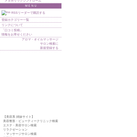
メタボリックシンドローム
ＭＥＮＵ
RSSリーダーで購読する
登録カテゴリー一覧
リンクについて
「口コミ投稿」
情報をお寄せください
アロマ・オイルマッサージ
サロン検索に
新規登録する
【美容系 姉妹サイト】
美容整形・ビューティークリニック検索
エステ・美容サロン検索
リラクゼーション
・マッサージサロン検索