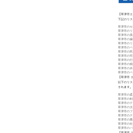
【草津市エ
下記のリス
草津市のセ
草津市のリ
草津市の美
草津市の歯
草津市のリ
草津市のペ
草津市の民
草津市の司
草津市の行
草津市の税
草津市の弁
草津市のペ
【草津市 
以下のリス
されます。
草津市の柔
草津市の剣
草津市のテ
草津市の太
草津市のフ
草津市のテ
草津市の乗
草津市の社
草津市のバ
【草津市 