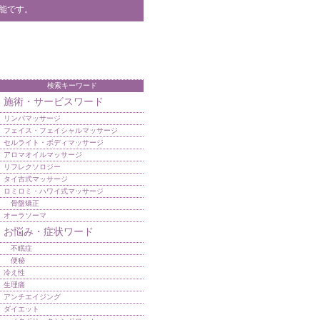
能です。
検索キーワード
施術・サービスワード
リンパマッサージ
フェイス・フェイシャルマッサージ
セルライト・ボディマッサージ
アロマオイルマッサージ
リフレクソロジー
タイ古式マッサージ
ロミロミ・ハワイ式マッサージ
骨盤矯正
オーラソーマ
お悩み・症状ワード
不眠症
便秘
冷え性
生理痛
アンチエイジング
ダイエット