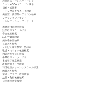
岩盤浴ストーンスパ・リンク
ヨガ・YOGA（ヨーガ）検索
歯科・歯医者
・デンタルクリニック検索
美容室・美容院ヘアサロン検索
ファッションブランド
・セレクトショップ・サーチ
着物着付け教室検索
語学教室スクール検索
音楽教室検索
話し方教室検索
編み物教室検索
茶道教室検索
そろばん珠算教室・塾検索
歌謡・カラオケ教室検索
囲碁教室サロン検索
手芸教室センター検索
書道習字教室検索
将棋教室クラブ検索
料理教室クッキングスクール検索
陶芸教室検索
華道・フラワー教室検索
絵画・美術教室検索
日本舞踊教室検索