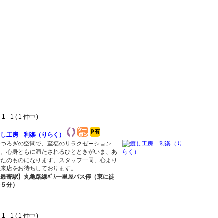
 - 1 ( 1 件中 )
癒し工房 利楽（りらく）
くつろぎの空間で、至福のリラクゼーション
を。心身ともに満たされるひとときがいま、あ
なたのものになります。スタッフ一同、心より
ご来店をお待ちしております。
【最寄駅】丸亀路線ﾊﾞｽ一里屋バス停（東に徒
歩５分）
 - 1 ( 1 件中 )