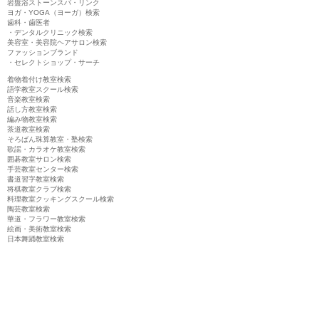
岩盤浴ストーンスパ・リンク
ヨガ・YOGA（ヨーガ）検索
歯科・歯医者
・デンタルクリニック検索
美容室・美容院ヘアサロン検索
ファッションブランド
・セレクトショップ・サーチ
着物着付け教室検索
語学教室スクール検索
音楽教室検索
話し方教室検索
編み物教室検索
茶道教室検索
そろばん珠算教室・塾検索
歌謡・カラオケ教室検索
囲碁教室サロン検索
手芸教室センター検索
書道習字教室検索
将棋教室クラブ検索
料理教室クッキングスクール検索
陶芸教室検索
華道・フラワー教室検索
絵画・美術教室検索
日本舞踊教室検索