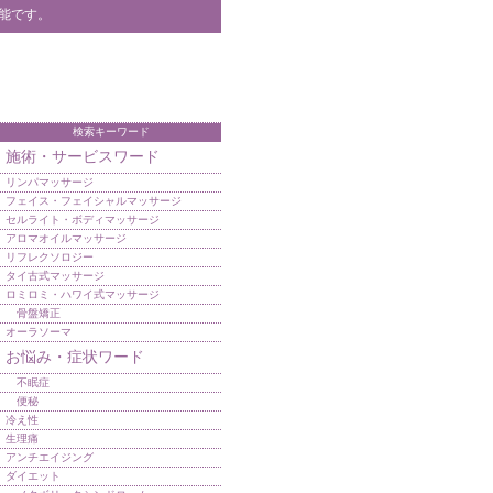
能です。
検索キーワード
施術・サービスワード
リンパマッサージ
フェイス・フェイシャルマッサージ
セルライト・ボディマッサージ
アロマオイルマッサージ
リフレクソロジー
タイ古式マッサージ
ロミロミ・ハワイ式マッサージ
骨盤矯正
オーラソーマ
お悩み・症状ワード
不眠症
便秘
冷え性
生理痛
アンチエイジング
ダイエット