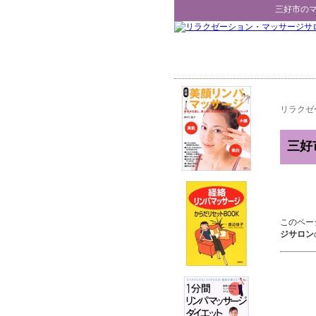
三好市
の
リラクゼ
三好
このペー
ジサロン