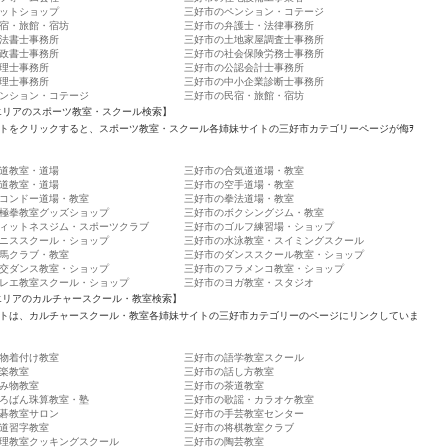
ットショップ
三好市のペンション・コテージ
宿・旅館・宿坊
三好市の弁護士・法律事務所
法書士事務所
三好市の土地家屋調査士事務所
政書士事務所
三好市の社会保険労務士事務所
理士事務所
三好市の公認会計士事務所
理士事務所
三好市の中小企業診断士事務所
ンション・コテージ
三好市の民宿・旅館・宿坊
エリアのスポーツ教室・スクール検索】
トをクリックすると、スポーツ教室・スクール各姉妹サイトの三好市カテゴリーページが侮ｦ
道教室・道場
三好市の合気道道場・教室
道教室・道場
三好市の空手道場・教室
コンドー道場・教室
三好市の拳法道場・教室
極拳教室グッズショップ
三好市のボクシングジム・教室
ィットネスジム・スポーツクラブ
三好市のゴルフ練習場・ショップ
ニススクール・ショップ
三好市の水泳教室・スイミングスクール
馬クラブ・教室
三好市のダンススクール教室・ショップ
交ダンス教室・ショップ
三好市のフラメンコ教室・ショップ
レエ教室スクール・ショップ
三好市のヨガ教室・スタジオ
エリアのカルチャースクール・教室検索】
トは、カルチャースクール・教室各姉妹サイトの三好市カテゴリーのページにリンクしていま
物着付け教室
三好市の語学教室スクール
楽教室
三好市の話し方教室
み物教室
三好市の茶道教室
ろばん珠算教室・塾
三好市の歌謡・カラオケ教室
碁教室サロン
三好市の手芸教室センター
道習字教室
三好市の将棋教室クラブ
理教室クッキングスクール
三好市の陶芸教室