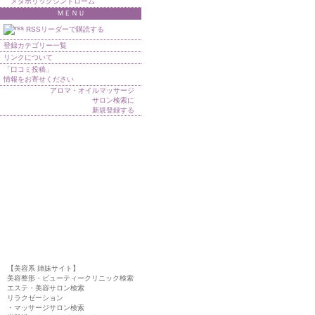
メタボリックシンドローム
ＭＥＮＵ
RSSリーダーで購読する
登録カテゴリー一覧
リンクについて
「口コミ投稿」
情報をお寄せください
アロマ・オイルマッサージ
サロン検索に
新規登録する
【美容系 姉妹サイト】
美容整形・ビューティークリニック検索
エステ・美容サロン検索
リラクゼーション
・マッサージサロン検索