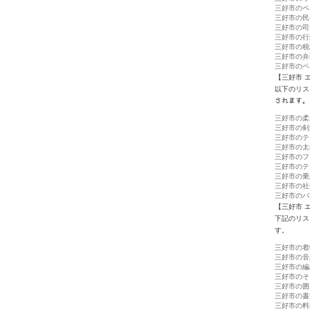
三好市のペ
三好市の民
三好市の司
三好市の行
三好市の税
三好市の弁
三好市のペ
【三好市 
以下のリス
されます。
三好市の柔
三好市の剣
三好市のテ
三好市の太
三好市のフ
三好市のテ
三好市の乗
三好市の社
三好市のバ
【三好市 
下記のリス
す。
三好市の着
三好市の音
三好市の編
三好市のそ
三好市の囲
三好市の書
三好市の料