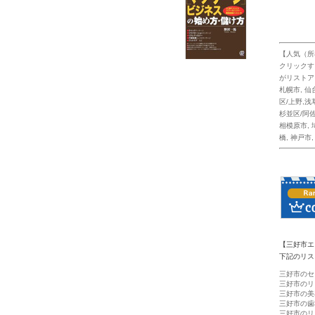
【人気（所
クリックす
がリストア
札幌市
,
仙
区/上野,浅
杉並区/阿
相模原市
,
橋
,
神戸市
【三好市エ
下記のリス
三好市のセ
三好市のリ
三好市の美
三好市の歯
三好市のリ