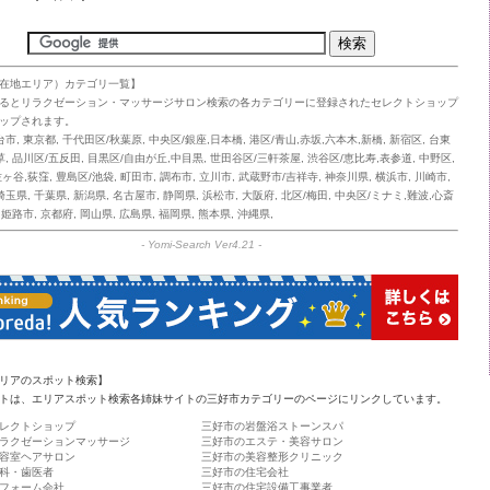
在地エリア）カテゴリ一覧】
るとリラクゼーション・マッサージサロン検索の各カテゴリーに登録されたセレクトショップ
ップされます。
台市
,
東京都
,
千代田区/秋葉原
,
中央区/銀座,日本橋
,
港区/青山,赤坂,六本木,新橋
,
新宿区
,
台東
草
,
品川区/五反田
,
目黒区/自由が丘,中目黒
,
世田谷区/三軒茶屋
,
渋谷区/恵比寿,表参道
,
中野区
,
佐ヶ谷,荻窪
,
豊島区/池袋
,
町田市
,
調布市
,
立川市
,
武蔵野市/吉祥寺
,
神奈川県
,
横浜市
,
川崎市
,
埼玉県
,
千葉県
,
新潟県
,
名古屋市
,
静岡県
,
浜松市
,
大阪府
,
北区/梅田
,
中央区/ミナミ,難波,心斎
,
姫路市
,
京都府
,
岡山県
,
広島県
,
福岡県
,
熊本県
,
沖縄県
,
-
Yomi-Search Ver4.21
-
リアのスポット検索】
トは、エリアスポット検索各姉妹サイトの三好市カテゴリーのページにリンクしています。
レクトショップ
三好市の岩盤浴ストーンスパ
ラクゼーションマッサージ
三好市のエステ・美容サロン
容室ヘアサロン
三好市の美容整形クリニック
科・歯医者
三好市の住宅会社
フォーム会社
三好市の住宅設備工事業者