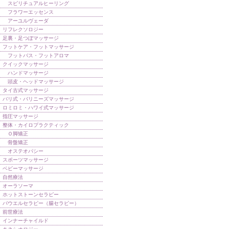
スピリチュアルヒーリング
フラワーエッセンス
アーユルヴェーダ
リフレクソロジー
足裏・足つぼマッサージ
フットケア・フットマッサージ
フットバス・フットアロマ
クイックマッサージ
ハンドマッサージ
頭皮・ヘッドマッサージ
タイ古式マッサージ
バリ式・バリニーズマッサージ
ロミロミ・ハワイ式マッサージ
指圧マッサージ
整体・カイロプラクティック
Ｏ脚矯正
骨盤矯正
オステオパシー
スポーツマッサージ
ベビーマッサージ
自然療法
オーラソーマ
ホットストーンセラピー
バウエルセラピー（腸セラピー）
前世療法
インナーチャイルド