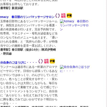
しい日々を一時忘れることの出来る空間と笑顔
でお客様をお待ちしております。
【最寄駅】新居浜駅
zmacy 春日部のリンパマッサージサロン
埼玉県春日部市にあるリンパマッサージルーム
です。病院生まれのリンパマッサージを看護・
助産の有資格者が行います。完全予約制です。
女性専用。マタニティー・母乳分泌促進など当
サロンならでわのメニューもあります。「通い
続けられる価格」と「気持ちの良い手」が特徴
の当サロンの施術を是非一度お試しください。
【最寄駅】春日部駅（徒歩14分）/東武伊勢崎
線・野田線
自分自身のごほうびに・・・・
グランクールは越谷市にある一軒家のアロマテ
ラピーサロンです。日頃から頑張っているあな
たにサロンではゆっくり、のんびりしていただ
きたい。色々なことが変化する中で・・・変わ
らない自分らしさは大切にしながらも、毎日を
楽しく生きるって素敵ですよね。心で感じてい
ただくトリートメントをコンセプトに。自分自
身に『ありがとう』を伝えてあげるつもりで気
軽に脚を運んでみてはいかがですか？明日から
の一歩を・・・