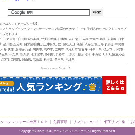
在地エリア）カテゴリ一覧】
るとリラクゼーション・マッサージサロン検索の各カテゴリーに登録されたセレクトショップ
ップされます。
台市
,
東京都
,
千代田区/秋葉原
,
中央区/銀座,日本橋
,
港区/青山,赤坂,六本木,新橋
,
新宿区
,
台東
草
,
品川区/五反田
,
目黒区/自由が丘,中目黒
,
世田谷区/三軒茶屋
,
渋谷区/恵比寿,表参道
,
中野区
,
佐ヶ谷,荻窪
,
豊島区/池袋
,
町田市
,
調布市
,
立川市
,
武蔵野市/吉祥寺
,
神奈川県
,
横浜市
,
川崎市
,
埼玉県
,
千葉県
,
新潟県
,
名古屋市
,
静岡県
,
浜松市
,
大阪府
,
北区/梅田
,
中央区/ミナミ,難波,心斎
,
姫路市
,
京都府
,
岡山県
,
広島県
,
福岡県
,
熊本県
,
沖縄県
,
-
Yomi-Search Ver4.21
-
ーションマッサージ検索
ＴＯＰ ｜
免責事項
｜
リンクについて
｜
相互リンク集
｜
お
Copyright(C) since 2007
ホームページパートナー
All Rights Reserved.