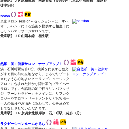
【最寄駅】ＪＲ武蔵野線 南越谷駅（徒歩5分）/東武伊勢崎線 新越谷
（徒歩5分）
ession
れ家サロン session～セッション～は、すべ
てオールハンドによる施術を提供する相生市に
あるリンパマッサージサロンです。
【最寄駅】ＪＲ山陽本線 相生駅
自然派 美＋健康サロン ナップアップ！
横浜・石川町駅徒歩O分、横浜を代表する観光
地がすぐ目の前の立地ながら、まるでリゾート
に来たような心地よいヒーリングミュージック
とアロマに包まれた静かな隠れ家的プライベー
トサロンです。今話題の足で行うリンパマッサ
ージ「フーレセラピー」をメインに、リフレク
ソロジーやアロマトリートメントなどお客様一
人一人の気分やお悩みにあわせて、心を込めて
おもてなしさせていただきます。
【最寄駅】ＪＲ京浜東北根岸線 石川町駅（徒歩０分）
リラクゼーションルームかるむ