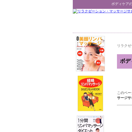
ボディケア
リラクゼ
ボデ
このペー
サージサ