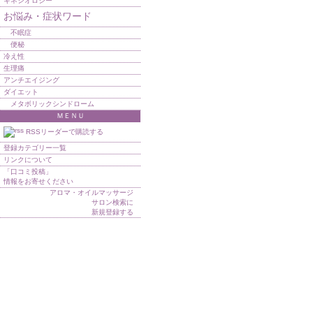
キネシオロジー
お悩み・症状ワード
不眠症
便秘
冷え性
生理痛
アンチエイジング
ダイエット
メタボリックシンドローム
ＭＥＮＵ
RSSリーダーで購読する
登録カテゴリー一覧
リンクについて
「口コミ投稿」
情報をお寄せください
アロマ・オイルマッサージ
サロン検索に
新規登録する