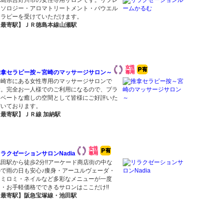
徳島県吉野川市の女性専用サロンです。リフレ
クソロジー・アロマトリートメント・バウエル
セラピーを受けていただけます。
【最寄駅】ＪＲ徳島本線山瀬駅
推拿セラピー按～宮崎のマッサージサロン～
宮崎市にある女性専用のマッサージサロンで
す。完全お一人様でのご利用になるので、プラ
イベートな癒しの空間として皆様にご好評いた
だいております。
【最寄駅】ＪＲ線 加納駅
ラクゼーションサロンNadia
田駅から徒歩2分!!アーケード商店街の中な
ので雨の日も安心♪痩身・アーユルヴェーダ・
ロミロミ・ネイルなど多彩なメニューが一度
に・お手軽価格でできるサロンはここだけ!!
【最寄駅】阪急宝塚線・池田駅