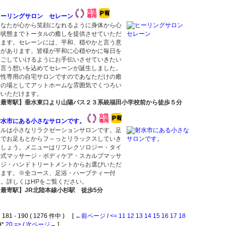
ヒーリングサロン セレーン
あなたが心から笑顔になれるように身体から心
の状態までトータルの癒しを提供させていただ
きます。セレーンには、平和、穏やかと言う意
味があります。皆様が平和に心穏やかに毎日を
過ごしていけるようにお手伝いさせていきたい
と言う想いを込めてセレーンが誕生しました。
女性専用の自宅サロンですのであなただけの癒
しの場としてアットホームな雰囲気でくつろい
でいただけます。
【最寄駅】垂水東口より山陽バス２３系統福田小学校前から徒歩５分
射水市にある小さなサロンです。
ユルは小さなリラクゼーションサロンです。足
浴でお足もとからフ～っとリラックスしていき
ましょう。メニューはリフレクソロジー・タイ
古式マッサージ・ボディケア・スカルプマッサ
ージ・ハンドトリートメントからお選びいただ
けます。※全コース、足浴・ハーブティー付
き。詳しくはHPをご覧ください。
【最寄駅】JR北陸本線小杉駅 徒歩5分
81 - 190 ( 1276 件中 ) [
←前ページ
/
<=
11
12
13
14
15
16
17
18
9*
20
=>
/
次ページ→
]