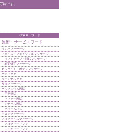
可能です。
検索キーワード
施術・サービスワード
リンパマッサージ
フェイス・フェイシャルマッサージ
リフトアップ・顔筋マッサージ
顔面矯正マッサージ
セルライト・ボディマッサージ
ボディケア
ターミナルケア
痩身マッサージ
ゲルマニウム温浴
手足温浴
ソファー温浴
ミナラル温浴
クリームバス
エステマッサージ
アロマオイルマッサージ
アロマヒーリング
レイキヒーリング