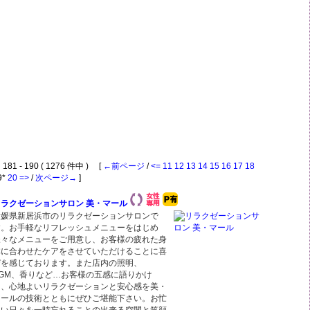
81 - 190 ( 1276 件中 ) [
←前ページ
/
<=
11
12
13
14
15
16
17
18
9*
20
=>
/
次ページ→
]
リラクゼーションサロン 美・マール
愛媛県新居浜市のリラクゼーションサロンで
す。お手軽なリフレッシュメニューをはじめ
様々なメニューをご用意し、お客様の疲れた身
体に合わせたケアをさせていただけることに喜
びを感じております。また店内の照明、
BGM、香りなど…お客様の五感に語りかけ
る、心地よいリラクゼーションと安心感を美・
マールの技術とともにぜひご堪能下さい。お忙