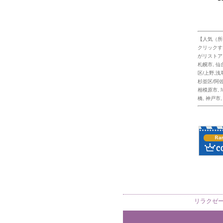
【人気（所
クリックす
がリストア
札幌市
,
仙
区/上野,浅
杉並区/阿
相模原市
,
橋
,
神戸市
リラクゼ