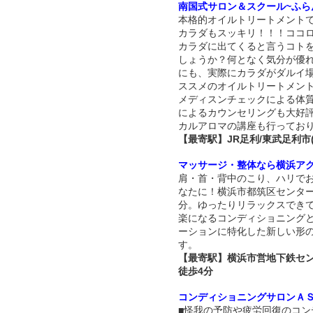
南国式サロン＆スクール~ふら
本格的オイルトリートメント
カラダもスッキリ！！！ココ
カラダに出てくると言うコト
しょうか？何となく気分が優
にも、実際にカラダがダルイ
ススメのオイルトリートメン
メディスンチェックによる体
によるカウンセリングも大好
カルアロマの講座も行ってお
【最寄駅】JR足利/東武足利市
マッサージ・整体なら横浜ア
肩・首・背中のこり、ハリで
なたに！横浜市都筑区センター
分。ゆったりリラックスでき
楽になるコンディショニング
ーションに特化した新しい形
す。
【最寄駅】横浜市営地下鉄セ
徒歩4分
コンディショニングサロンＡ
■怪我の予防や疲労回復のコン