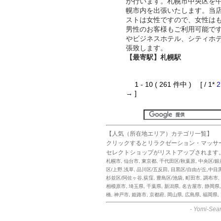
が行います。札幌市中央区を
幌市内を出張いたします。当
ストは女性ですので、女性は
男性のお客様もご利用可能で
やビジネスホテル、シティホ
張致します。
【最寄駅】札幌駅
1 - 10 ( 261 件中 ) [ / 1*
2
→
]
【人気（所在地エリア）カテゴリ一覧】
クリックするとリラクゼーション・マッサ
セレクトショップがリストアップされます
札幌市
,
仙台市
,
東京都
,
千代田区/秋葉原
,
中央区/銀
区/上野,浅草
,
品川区/五反田
,
目黒区/自由が丘,中目
杉並区/阿佐ヶ谷,荻窪
,
豊島区/池袋
,
町田市
,
調布市
,
相模原市
,
埼玉県
,
千葉県
,
新潟県
,
名古屋市
,
静岡県
橋
,
神戸市
,
姫路市
,
京都府
,
岡山県
,
広島県
,
福岡県
,
-
Yomi-Sear