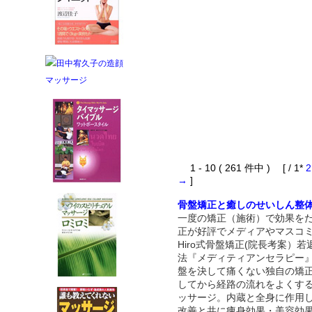
1 - 10 ( 261 件中 ) [ / 1*
2
→
]
骨盤矯正と癒しのせいしん整
一度の矯正（施術）で効果を
正が好評でメディアやマスコ
Hiro式骨盤矯正(院長考案）若
法『メディティアンセラピー
盤を決して痛くない独自の矯
してから経路の流れをよくす
ッサージ。内蔵と全身に作用
改善と共に痩身効果・美容効