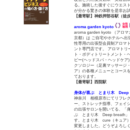
る。施術した後すぐにウエス
が分かる驚きの体験を是非お
【最寄駅】神鉄押部谷駅（徒
aroma garden kyoto
aroma garden kyoto （ア
京都）は ご自宅やホテルへ出
性専用の出張型会員制アロマ
ント専門店です。 アロマトリ
ト・ボディトリートメント・
ピー(ヘッドスパ・ヘッドケア)
クソロジー（足裏マッサージ
ア）の各種メニューとコース
ております。
【最寄駅】西院駅
身体が喜ぶ とまり木 Deep b
神奈川 相模原市にてリフレ
ー、ストレッチ指導、フェイ
の出張サロンを開いてる、「
ぶ とまり木 Deep breat
す。とまり木 cure（キュア
変更しました。どうぞよろし