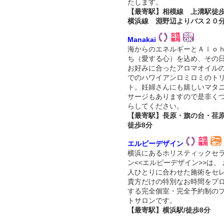
たします。
【最寄駅】相模線 上溝駅徒
横浜線 淵野辺よりバス２０
Manakai
海からのエネルギーとＡｌｏ
ち（愛する心）を込め、その
お好みに合ったアロマオイル
でのハワイアンロミロミのト
ト。妊婦さんにも嬉しいマタ
サージもありますので是非く
らしてください。
【最寄駅】長原・旗の台・荏
徒歩8分
エルビーデザイン
横浜にあるホリスティックセ
ン<<エルビーデザイン>>は、
人ひとりに合わせた施術をセ
貴方だけの特別なお時間をプ
する完全個室・完全予約制の
トサロンです。
【最寄駅】横浜駅/徒歩8分