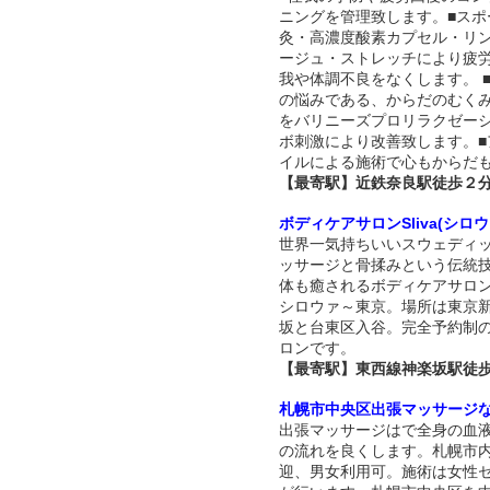
ニングを管理致します。■スポ
灸・高濃度酸素カプセル・リ
ージュ・ストレッチにより疲
我や体調不良をなくします。 
の悩みである、からだのむく
をバリニーズプロリラクゼー
ボ刺激により改善致します。■
イルによる施術で心もからだ
【最寄駅】近鉄奈良駅徒歩２
ボディケアサロンSliva(シロウ
世界一気持ちいいスウェディ
ッサージと骨揉みという伝統
体も癒されるボディケアサロンSl
シロウァ～東京。場所は東京
坂と台東区入谷。完全予約制
ロンです。
【最寄駅】東西線神楽坂駅徒歩
札幌市中央区出張マッサージ
出張マッサージはで全身の血
の流れを良くします。札幌市
迎、男女利用可。施術は女性