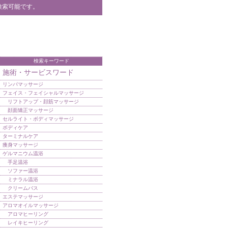
検索可能です。
検索キーワード
施術・サービスワード
リンパマッサージ
フェイス・フェイシャルマッサージ
リフトアップ・顔筋マッサージ
顔面矯正マッサージ
セルライト・ボディマッサージ
ボディケア
ターミナルケア
痩身マッサージ
ゲルマニウム温浴
手足温浴
ソファー温浴
ミナラル温浴
クリームバス
エステマッサージ
アロマオイルマッサージ
アロマヒーリング
レイキヒーリング