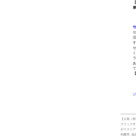
1
【人気（所
クリックす
がリストア
札幌市
,
仙