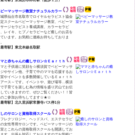
【最寄駅】京成おゆみ野駅（徒歩１分）
ベビーマッサージ教室ナチュラルカラー
宮城県仙台市名取市でロイヤルセラピスト協会
指定スクールベビーマッサージ教室、ベビーマ
ッサージセラピスト養成講座、カラーセラピ
ー、レイキ、ヒプノセラピーなど癒しのお店を
しています。お気軽に連絡お待ちしておりま
す。
【最寄駅】東北本線名取駅
ママと赤ちゃんの癒しサロン☆Ｅａｒｔｈ
ママと子供達に笑顔を☆横須賀でベビーマッサ
ージやサイン他、子育て中のママを応援するお
教室やイベントを多数開催しているＥａｒｔｈ
～アース～です。イベントや、遊び場等…横須
賀で子育てを楽しむ為の情報を盛り沢山でお伝
えしていきますので、ぜひご覧ください！！皆
様のご参加お待ちしてます☆★☆
【最寄駅】北久里浜駅常勝寺バス停1分
癒しのサロンと資格取得スクール
リフレクソロジー、ヘッドスパ、エステセラピ
ーの女性専用サロンです。ベビーマッサージの
教室とこれらの資格取得スクールも開講してお
ります。出張も対応しておりますのでお気軽に