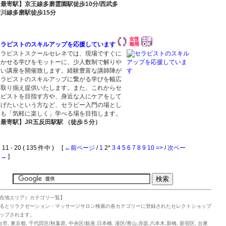
【最寄駅】京王線多磨霊園駅徒歩10分/西武多
摩川線多磨駅徒歩15分
セラピストのスキルアップを応援しています
セラピストスクールセレネでは、現場ですぐに
活かせる学びをモットーに、少人数制で解りや
すい講座を開催致します。経験豊富な講師陣が
セラピストのスキルアップに繋がる学びを幅広
く取り揃え提供いたします。また、これからセ
ラピストを目指す方や、身近な人にケアをして
あげたいという方など、セラピー入門の場とし
ても「気軽に楽しく」学べる場を目指します。
【最寄駅】JR五反田駅駅 （徒歩５分）
1 - 20 ( 135 件中 ) [
←前ページ
/
1
2*
3
4
5
6
7
8
9
10
=>
/
次ペー
ジ→
]
在地エリア）カテゴリ一覧】
るとリラクゼーション・マッサージサロン検索の各カテゴリーに登録されたセレクトショップ
ップされます。
台市
,
東京都
,
千代田区/秋葉原
,
中央区/銀座,日本橋
,
港区/青山,赤坂,六本木,新橋
,
新宿区
,
台東