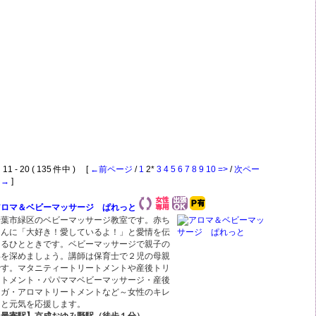
1 - 20 ( 135 件中 ) [
←前ページ
/
1
2*
3
4
5
6
7
8
9
10
=>
/
次ペー
ジ→
]
アロマ＆ベビーマッサージ ぱれっと
千葉市緑区のベビーマッサージ教室です。赤ち
ゃんに「大好き！愛しているよ！」と愛情を伝
えるひとときです。ベビーマッサージで親子の
絆を深めましょう。講師は保育士で２児の母親
です。マタニティートリートメントや産後トリ
ートメント・パパママベビーマッサージ・産後
ヨガ・アロマトリートメントなど～女性のキレ
イと元気を応援します。