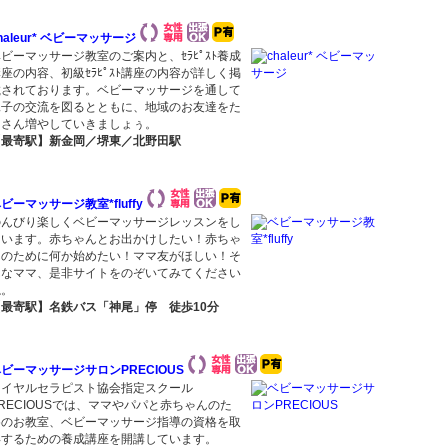
haleur* ベビーマッサージ
ビーマッサージ教室のご案内と、ｾﾗﾋﾟｽﾄ養成
座の内容、初級ｾﾗﾋﾟｽﾄ講座の内容が詳しく掲
載されております。ベビーマッサージを通して
親子の交流を図るとともに、地域のお友達をた
くさん増やしていきましょぅ。
【最寄駅】新金岡／堺東／北野田駅
ビーマッサージ教室*fluffy
のんびり楽しくベビーマッサージレッスンをし
ています。赤ちゃんとお出かけしたい！赤ちゃ
んのために何か始めたい！ママ友がほしい！そ
んなママ、是非サイトをのぞいてみてください
ね。
【最寄駅】名鉄バス「神尾」停 徒歩10分
ビーマッサージサロンPRECIOUS
ロイヤルセラピスト協会指定スクール
RECIOUSでは、ママやパパと赤ちゃんのた
めのお教室、ベビーマッサージ指導の資格を取
得するための養成講座を開講しています。