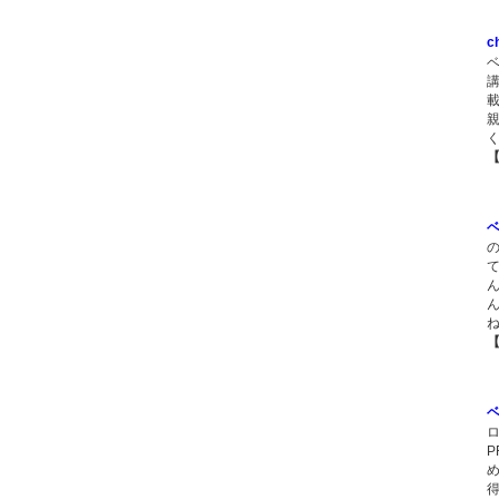
c
ベ
講
ベ
ベ
P