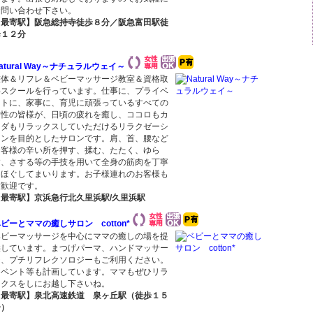
お問い合わせ下さい。
【最寄駅】阪急総持寺徒歩８分／阪急富田駅徒
歩１２分
atural Way～ナチュラルウェイ～
整体＆リフレ＆ベビーマッサージ教室＆資格取
得スクールを行っています。仕事に、プライベ
ートに、家事に、育児に頑張っているすべての
女性の皆様が、日頃の疲れを癒し、ココロもカ
ラダもリラックスしていただけるリラクゼーシ
ョンを目的としたサロンです。肩、首、腰など
お客様の辛い所を押す、揉む、たたく、ゆら
す、さする等の手技を用いて全身の筋肉を丁寧
にほぐしてまいります。お子様連れのお客様も
大歓迎です。
【最寄駅】京浜急行北久里浜駅/久里浜駅
ビーとママの癒しサロン cotton*
ベビーマッサージを中心にママの癒しの場を提
供しています。まつげパーマ、ハンドマッサー
ジ、プチリフレクソロジーもご利用ください。
イベント等も計画しています。ママもぜひリラ
ックスをしにお越し下さいね。
【最寄駅】泉北高速鉄道 泉ヶ丘駅（徒歩１５
分）