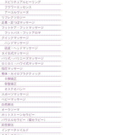
スピリチュアルヒーリング
フラワーエッセンス
アーユルヴェーダ
リフレクソロジー
足裏・足つぼマッサージ
フットケア・フットマッサージ
フットバス・フットアロマ
クイックマッサージ
ハンドマッサージ
頭皮・ヘッドマッサージ
タイ古式マッサージ
バリ式・バリニーズマッサージ
ロミロミ・ハワイ式マッサージ
指圧マッサージ
整体・カイロプラクティック
Ｏ脚矯正
骨盤矯正
オステオパシー
スポーツマッサージ
ベビーマッサージ
自然療法
オーラソーマ
ホットストーンセラピー
バウエルセラピー（腸セラピー）
前世療法
インナーチャイルド