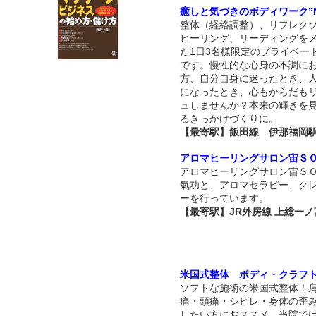
癒しと気づきのボディワーク”Na
整体（経絡調整）、リフレク
ヒーリング、リーディングを
た1日3名様限定のプライベー
です。慢性的な心身の不調に
方、自分自身に迷ったとき、
になったとき、心もからだも
ュしませんか？本来の輝きを
るきっかけづくりに。
【最寄駅】飯田線 伊那福岡
アロマヒーリングサロン宙Ｓ
アロマヒーリングサロン宙Ｓ
氣功と、アロマセラピー、ク
ーを行っています。
【最寄駅】JR外房線 上総一ノ
米国式整体 ボディ・クラフ
ソフトな施術の米国式整体！
痛・頭痛・シビレ・身体の歪
したい方におススメ。当院で