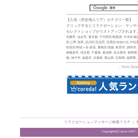
【人気（所在地エリア）カテゴリ一覧】
クリックするとリラクゼーション・マッサ
セレクトショップがリストアップされます
札幌市
,
仙台市
,
東京都
,
千代田区/秋葉原
,
中央区/銀
区/上野,浅草
,
品川区/五反田
,
目黒区/自由が丘,中目
杉並区/阿佐ヶ谷,荻窪
,
豊島区/池袋
,
町田市
,
調布市
,
相模原市
,
埼玉県
,
千葉県
,
新潟県
,
名古屋市
,
静岡県
橋
,
神戸市
,
姫路市
,
京都府
,
岡山県
,
広島県
,
福岡県
,
-
Yomi-Sear
リラクゼーションマッサージ検索
ＴＯＰ ｜
Copyright(C) since 2007