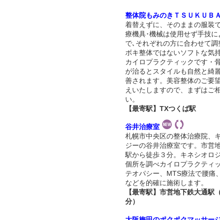
整体院もみのきＴＳＵＫＵＢ
着替えずに、そのままの服装
療機具･機械は使用せず手技に
で､それぞれの方に合わせて調
ボキ整体ではないソフトな気
カイロプラクティックです・
が治るとスタイルも自然と綺
善されます。美容整体のご要
えいたしますので、まずはご
い。
【最寄駅】TXつくば駅
谷井治療室
札幌市中央区の整体治療院、
ジーの谷井治療室です。市営
駅から徒歩３分。キネシオロ
個所を調べカイロプラクティ
テオパシー、MTS療法で腰痛
などを的確に施術します。
【最寄駅】市営地下鉄大通駅
分）
大阪梅田のポクポクマッサー