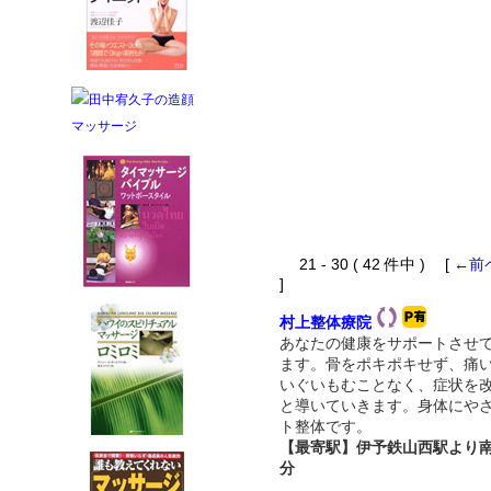
21 - 30 ( 42 件中 ) [
←前
]
村上整体療院
あなたの健康をサポートさせ
ます。骨をポキポキせず、痛
いぐいもむことなく、症状を
と導いていきます。身体にや
ト整体です。
【最寄駅】伊予鉄山西駅より
分