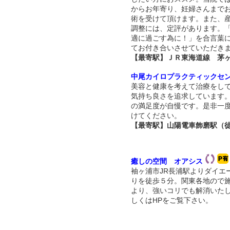
からお年寄り、妊婦さんまで
術を受けて頂けます。また、
調整には、定評があります。
適に過ごす為に！」を合言葉
てお付き合いさせていただき
【最寄駅】ＪＲ東海道線 茅ヶ
中尾カイロプラクティックセ
美容と健康を考えて治療をし
気持ち良さを追求しています
の満足度が自慢です。是非一
けてください。
【最寄駅】山陽電車飾磨駅（
癒しの空間 オアシス
袖ヶ浦市JR長浦駅よりダイエ
りを徒歩５分。関東各地ので
より、強いコリでも解消いた
しくはHPをご覧下さい。