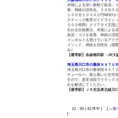
木槌による深い振動で血流・
善、神経の活性化。５０分５
１００分１００００円WHOカ
クティック教育ガイドライン
５００時間）クリアタイ王国
伝わる伝統療法、木槌による
血流・コリを改善、神経の活
インボルトも受けているアク
メソッド、神経を活性化（国
み）
【最寄駅】各線梅田駅・JR大
埼玉県川口市の整体ＮＡＴＵ
埼玉県川口市の整体院ＮＡＴ
チュールー。落ち着いた住宅
すので、是非当院でリラック
れを解消してください。
【最寄駅】ＪＲ京浜東北線川
21 - 30 ( 42 件中 ) [
←前
]